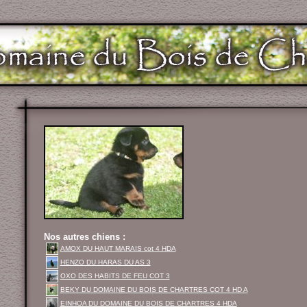
Nos autres chiens :
AMOX DU HAUT MARAIS cot 4 HDA
HENZO DU HARAS DU AS 3
OXO DES HABITS DE FEU COT 3
BEKY DU DOMAINE DU BOIS DE CHARTRES COT 4 HD A
EINHOA DU DOMAINE DU BOIS DE CHARTRES 4 HDA