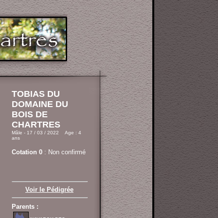
TOBIAS DU
DOMAINE DU
BOIS DE
CHARTRES
Mâle - 17 / 03 / 2022 Age : 4
ans
Cotation 0
: Non confirmé
Voir le Pédigrée
Parents :