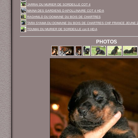
JARRAI DU MURIER DE SORDEILLE COT 4
MAINA DES GARDIENS D APOLLINAIRE COT 4 HD A
RAGHNILD DU DOMAINE DU BOIS DE CHARTRES
TARA SYAMA DU DOMAINE DU BOIS DE CHARTRES CHP FRANCE JEUNE 
TOUMAI DU MURIER DE SORDEILLE cot 6 HD A
PHOTOS