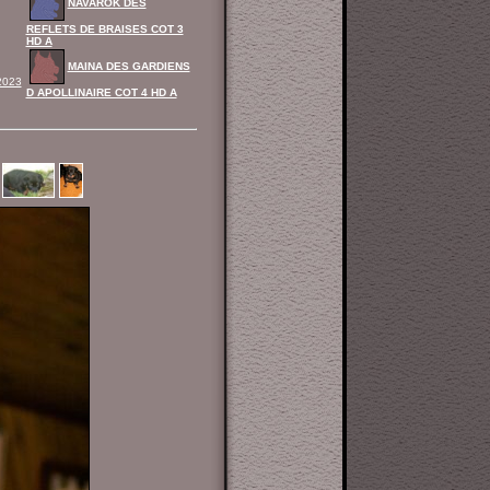
NAVAROK DES
REFLETS DE BRAISES COT 3
HD A
MAINA DES GARDIENS
2023
D APOLLINAIRE COT 4 HD A