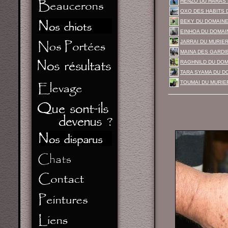
HENZO DU HARAS 
OXO DES HABITS 
BEKY DU DOMAINE
EINHOA DU DOMAI
JARRAI DU MURIE
MAINA DES GARDIE
RAGHNILD DU DOM
TARA SYAMA DU D
TOUMAI DU MURIER