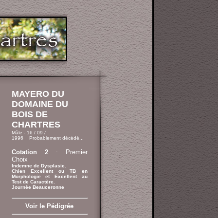
MAYERO DU
DOMAINE DU
BOIS DE
CHARTRES
Mâle - 16 / 09 /
1996 Probablement décédé...
Cotation 2
: Premier
Choix
Indemne de Dysplasie.
Chien Excellent ou TB en
Morphologie et Excellent au
Test de Caractère.
Journée Beauceronne
Voir le Pédigrée