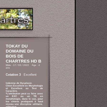
TOKAY DU
DOMAINE DU
BOIS DE
CHARTRES HD B
Mâle - 17 / 03 / 2022 Age : 4
ans
Cotation 3
: Excellent
Indemne de Dysplasie.
Chien Excellent en Morphologie
et Excellent au Test de
Caractère.
*L'attribution peut se faire avec
un EXC ou un TB en
morphologie, dans le cas, pour
les chiens pratiquant à haut
niveau une discipline utilitaire,
sélective.