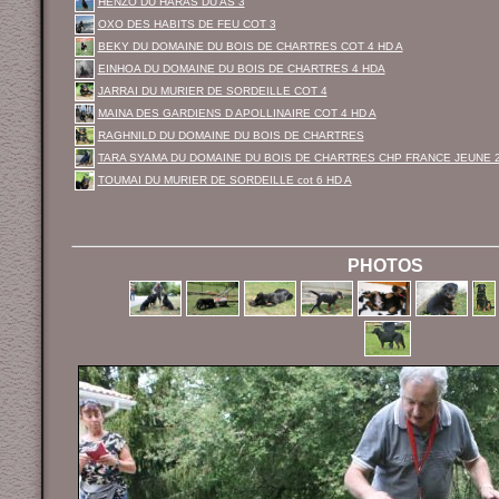
HENZO DU HARAS DU AS 3
OXO DES HABITS DE FEU COT 3
BEKY DU DOMAINE DU BOIS DE CHARTRES COT 4 HD A
EINHOA DU DOMAINE DU BOIS DE CHARTRES 4 HDA
JARRAI DU MURIER DE SORDEILLE COT 4
MAINA DES GARDIENS D APOLLINAIRE COT 4 HD A
RAGHNILD DU DOMAINE DU BOIS DE CHARTRES
TARA SYAMA DU DOMAINE DU BOIS DE CHARTRES CHP FRANCE JEUNE 
TOUMAI DU MURIER DE SORDEILLE cot 6 HD A
PHOTOS