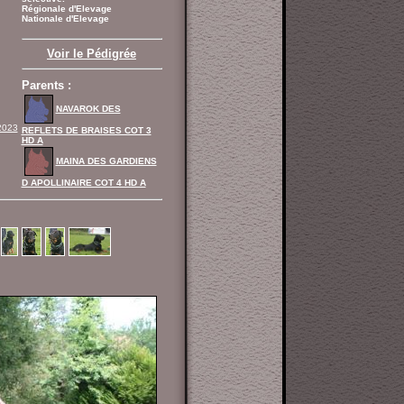
Régionale d'Elevage
Nationale d'Elevage
Voir le Pédigrée
Parents :
NAVAROK DES
2023
REFLETS DE BRAISES COT 3
HD A
MAINA DES GARDIENS
D APOLLINAIRE COT 4 HD A