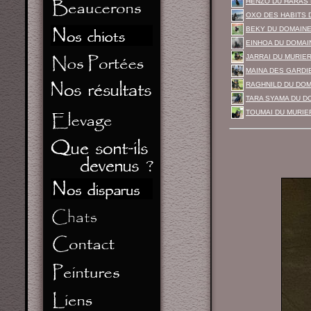
HENZO DU HARAS 
OXO DES HABITS 
BEKY DU DOMAINE
EINHOA DU DOMAI
JARRAI DU MURIE
MAINA DES GARDIE
RAGHNILD DU DOM
TARA SYAMA DU D
TOUMAI DU MURIER