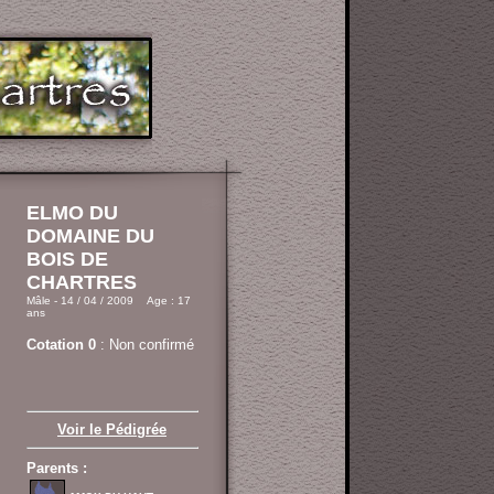
ELMO DU
DOMAINE DU
BOIS DE
CHARTRES
Mâle - 14 / 04 / 2009 Age : 17
ans
Cotation 0
: Non confirmé
Voir le Pédigrée
Parents :