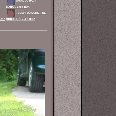
AMOX DU HAUT
MARAIS cot 4 HDA
TOUMAI DU MURIER DE
SORDEILLE cot 6 HD A
2023