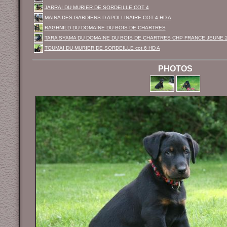
JARRAI DU MURIER DE SORDEILLE COT 4
MAINA DES GARDIENS D APOLLINAIRE COT 4 HD A
RAGHNILD DU DOMAINE DU BOIS DE CHARTRES
TARA SYAMA DU DOMAINE DU BOIS DE CHARTRES CHP FRANCE JEUNE 
TOUMAI DU MURIER DE SORDEILLE cot 6 HD A
PHOTOS