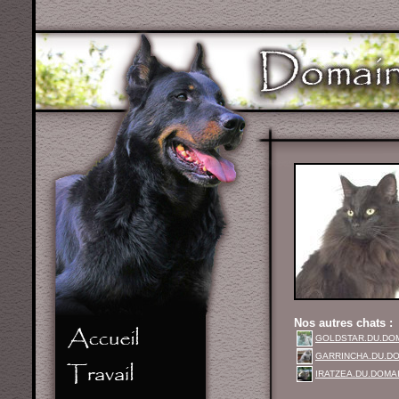
Nos autres chats :
GOLDSTAR.DU.DO
GARRINCHA.DU.DO
IRATZEA.DU.DOMA