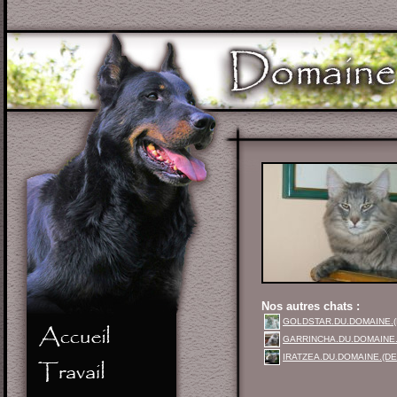
Nos autres chats :
GOLDSTAR.DU.DOMAINE.
GARRINCHA.DU.DOMAINE
IRATZEA.DU.DOMAINE.(