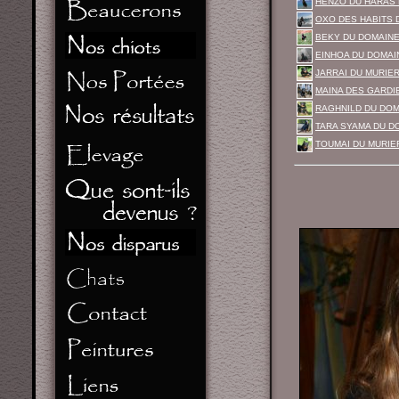
HENZO DU HARAS 
OXO DES HABITS 
BEKY DU DOMAINE
EINHOA DU DOMAI
JARRAI DU MURIE
MAINA DES GARDIE
RAGHNILD DU DOM
TARA SYAMA DU D
TOUMAI DU MURIER