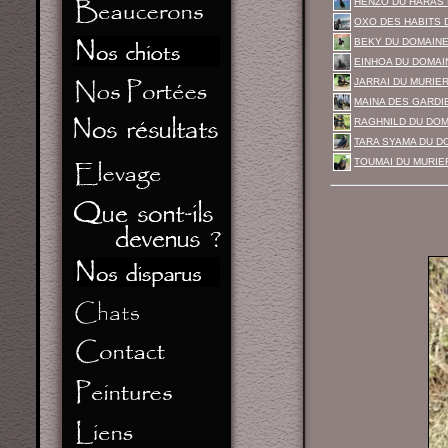
HENZO DU HARAS 
OXO DES HABITS 
BEKY DU DOMAINE
EINHOA DU DOMAI
JARRAI DU MURIE
MAINA DES GARDIE
RAGHNILD DU DOM
TARA SYAMA DU D
TOUMAI DU MURIER